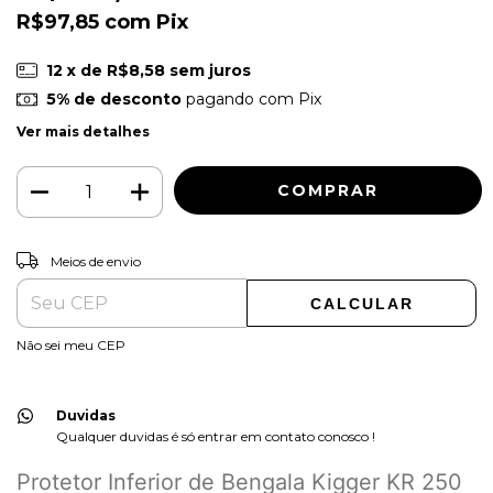
R$97,85
com
Pix
12
x de
R$8,58
sem juros
5% de desconto
pagando com Pix
Ver mais detalhes
ALTERAR CEP
Entregas para o CEP:
Meios de envio
CALCULAR
Não sei meu CEP
Duvidas
Qualquer duvidas é só entrar em contato conosco !
Protetor Inferior de Bengala Kigger KR 250