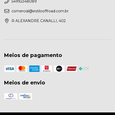
54992348089
comercial@estilooffroad.com.br
R ALEXANDRE CANALLI, 402
Meios de pagamento
Meios de envio