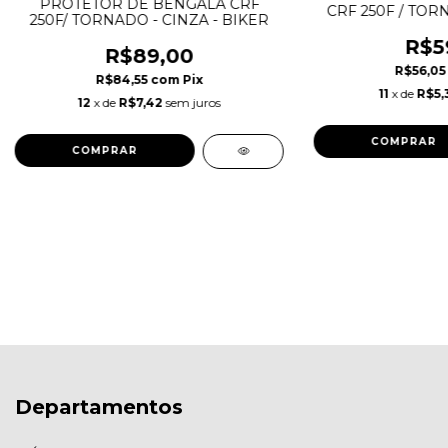
PROTETOR DE BENGALA CRF
CRF 250F / TOR
250F/ TORNADO - CINZA - BIKER
XRE 300 -
R$5
R$89,00
R$56,0
R$84,55
com
Pix
11
x de
R$5,
12
x de
R$7,42
sem juros
Departamentos