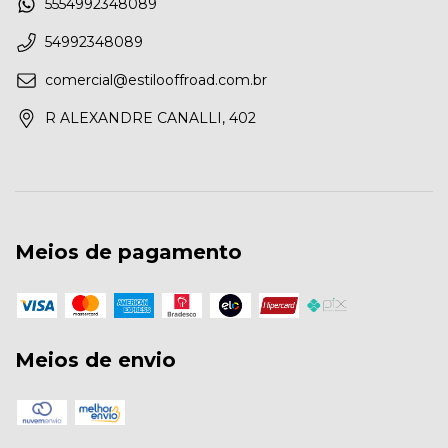
5554992348089
54992348089
comercial@estilooffroad.com.br
R ALEXANDRE CANALLI, 402
Meios de pagamento
Meios de envio