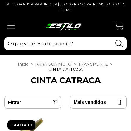
FRETE GRATIS A PARTIR DE R$150,00 / RS-SC-PR-RJ-MS-MG-GO-ES-
DF-MT
0
Início
>
PARA SUA MOTO
>
TRANSPORTE
>
CINTA CATRACA
CINTA CATRACA
Filtrar
ESGOTADO