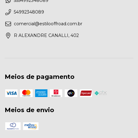
5554992348089
54992348089
comercial@estilooffroad.com.br
R ALEXANDRE CANALLI, 402
Meios de pagamento
Meios de envio