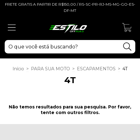
FRETE GRATIS A PARTIR DE R$150,00 / RS-SC-PR-RJ-MS-MG-GO-ES-
DF-MT
0
Início
>
PARA SUA MOTO
>
ESCAPAMENTOS
>
4T
4T
Não temos resultados para sua pesquisa. Por favor,
tente com outros filtros.