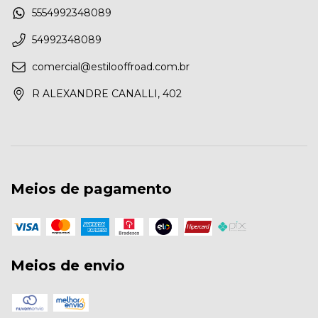
5554992348089
54992348089
comercial@estilooffroad.com.br
R ALEXANDRE CANALLI, 402
Meios de pagamento
Meios de envio