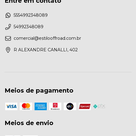
Entre em contato
5554992348089
54992348089
comercial@estilooffroad.com.br
R ALEXANDRE CANALLI, 402
Meios de pagamento
Meios de envio