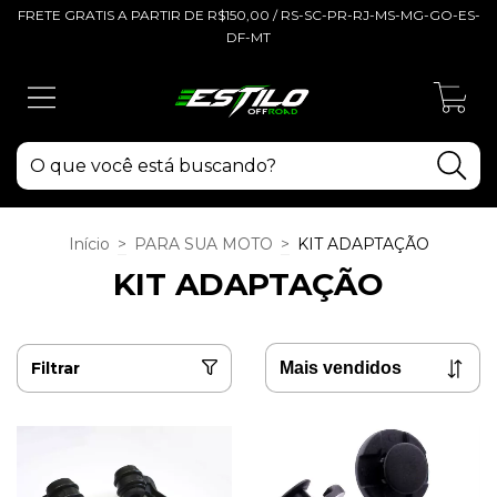
FRETE GRATIS A PARTIR DE R$150,00 / RS-SC-PR-RJ-MS-MG-GO-ES-
DF-MT
0
Início
>
PARA SUA MOTO
>
KIT ADAPTAÇÃO
KIT ADAPTAÇÃO
Filtrar