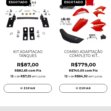
ESGOTADO
ESGOTADO
KIT ADAPTACAO
COMBO ADAPTAÇÃO
TANQUES
COMPLETO KIT
ORIGINAL VERMELHO
R$87,00
R$779,00
R$82,65
com
Pix
R$740,05
com
Pix
12
x de
R$7,25
sem juros
12
x de
R$64,92
sem juros
ESPIAR
ESPIAR