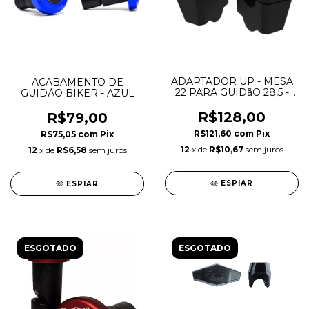
ADAPTADOR UP - MESA
ACABAMENTO DE
22 PARA GUIDãO 28,5 -
GUIDÃO BIKER - AZUL
PRIME - PRETO
R$128,00
R$79,00
R$121,60
com
Pix
R$75,05
com
Pix
12
x de
R$10,67
sem juros
12
x de
R$6,58
sem juros
ESPIAR
ESPIAR
ESGOTADO
ESGOTADO