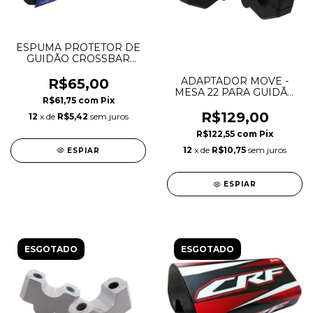
ESPUMA PROTETOR DE
GUIDÃO CROSSBAR
YAMAHA - AMX
ADAPTADOR MOVE -
R$65,00
MESA 22 PARA GUIDÃO
R$61,75
com
Pix
28,5 - PRIME - PRETO
R$129,00
12
x de
R$5,42
sem juros
R$122,55
com
Pix
12
x de
R$10,75
sem juros
ESPIAR
ESPIAR
ESGOTADO
ESGOTADO