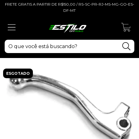
FRETE GRATIS A PARTIR DE R$150,00 / RS-SC-PR-RJ-MS-MG-GO-ES-
DF-MT
0
ESGOTADO