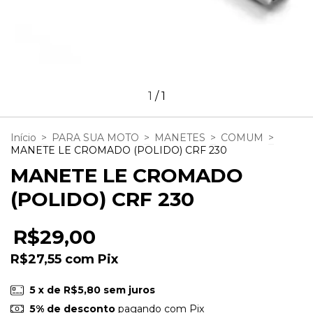
1
/
1
Início
>
PARA SUA MOTO
>
MANETES
>
COMUM
>
MANETE LE CROMADO (POLIDO) CRF 230
MANETE LE CROMADO
(POLIDO) CRF 230
R$29,00
R$27,55
com
Pix
5
x de
R$5,80
sem juros
5% de desconto
pagando com Pix