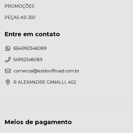
PROMOÇÕES
PEÇAS KR 250
Entre em contato
5554992348089
54992348089
comercial@estilooffroad.com.br
R ALEXANDRE CANALLI, 402
Meios de pagamento