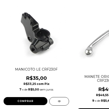
MANICOTO LE CRF230F
MANETE ORIG
R$35,00
CRF230
R$33,25
com
Pix
R$4
7
x de
R$5,00
sem juros
R$46,5
9
x de
R$5,